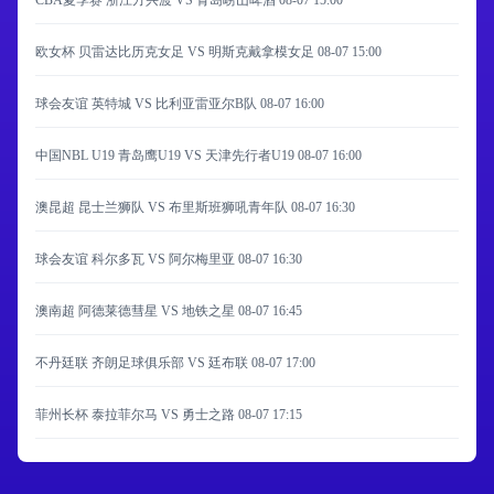
CBA夏季赛 浙江方兴渡 VS 青岛崂山啤酒
08-07 15:00
欧女杯 贝雷达比历克女足 VS 明斯克戴拿模女足
08-07 15:00
球会友谊 英特城 VS 比利亚雷亚尔B队
08-07 16:00
中国NBL U19 青岛鹰U19 VS 天津先行者U19
08-07 16:00
澳昆超 昆士兰狮队 VS 布里斯班狮吼青年队
08-07 16:30
球会友谊 科尔多瓦 VS 阿尔梅里亚
08-07 16:30
澳南超 阿德莱德彗星 VS 地铁之星
08-07 16:45
不丹廷联 齐朗足球俱乐部 VS 廷布联
08-07 17:00
菲州长杯 泰拉菲尔马 VS 勇士之路
08-07 17:15