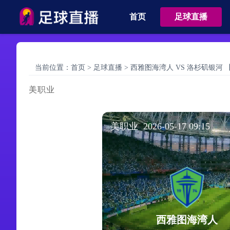
首页
足球直播
当前位置：
首页
>
足球直播
>
西雅图海湾人 VS 洛杉矶银河 【2026
美职业
美职业 2026-05-17 09:15
西雅图海湾人