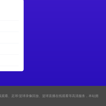
线观看、足球/篮球录像回放、篮球直播在线观看等高清服务，本站拥