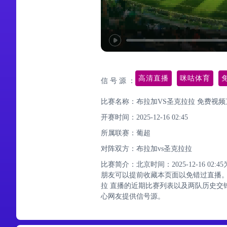
高清直播
咪咕体育
信 号 源 ：
比赛名称：布拉加VS圣克拉拉 免费视频
开赛时间：2025-12-16 02:45
所属联赛：
葡超
对阵双方：布拉加vs圣克拉拉
比赛简介：北京时间：2025-12-16 0
朋友可以提前收藏本页面以免错过直播。
拉 直播的近期比赛列表以及两队历史交
心网友提供信号源。