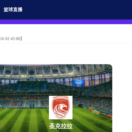
篮球直播
 02:45:00】
圣克拉拉