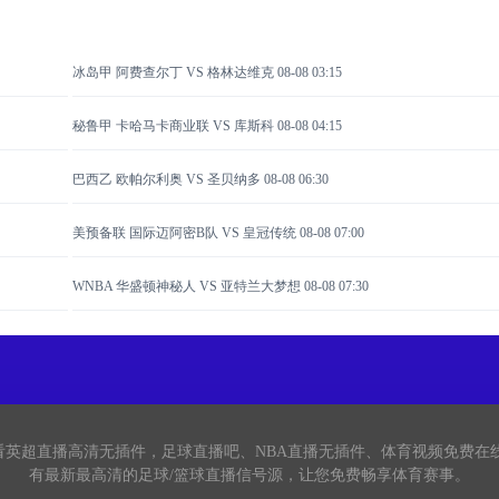
冰岛甲 阿费查尔丁 VS 格林达维克
08-08 03:15
秘鲁甲 卡哈马卡商业联 VS 库斯科
08-08 04:15
巴西乙 欧帕尔利奥 VS 圣贝纳多
08-08 06:30
美预备联 国际迈阿密B队 VS 皇冠传统
08-08 07:00
WNBA 华盛顿神秘人 VS 亚特兰大梦想
08-08 07:30
看英超直播高清无插件，足球直播吧、NBA直播无插件、体育视频免费在
有最新最高清的足球/篮球直播信号源，让您免费畅享体育赛事。