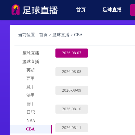
首页
足球直播
当前位置：
首页
>
篮球直播
>
CBA
2026-08-07
足球直播
篮球直播
英超
2026-08-08
西甲
意甲
2026-08-09
法甲
德甲
2026-08-10
日职
NBA
2026-08-11
CBA