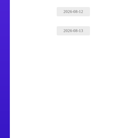
2026-08-12
2026-08-13